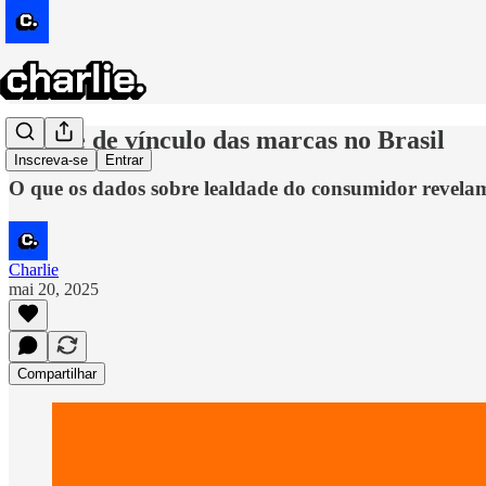
A crise de vínculo das marcas no Brasil
Inscreva-se
Entrar
O que os dados sobre lealdade do consumidor revela
Charlie
mai 20, 2025
Compartilhar