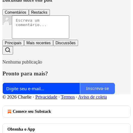
Discussão sobre este post
Comentários
Restacks
Principais
Mais recentes
Discussões
Nenhuma publicação
Pronto para mais?
Inscreva-se
© 2026 Charlie
·
Privacidade
∙
Termos
∙
Aviso de coleta
Comece seu Substack
Obtenha o App