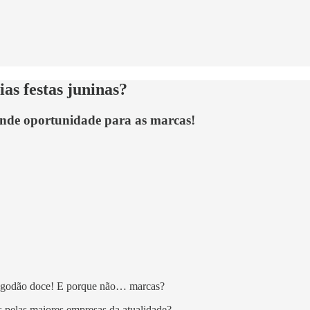
ias festas juninas?
ande oportunidade para as marcas!
 algodão doce! E porque não… marcas?
 pelas maiores empresas da atualidade?