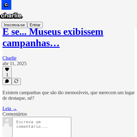
Inscreva-se
Entrar
E se... Museus exibissem
campanhas…
Charlie
abr 11, 2025
1
Existem campanhas que são tão memoráveis, que merecem um lugar
de destaque, né?
Leia →
Comentários