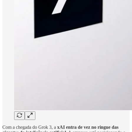
Com a chegada do Grok 3, a
xAI entra de vez no ringue das