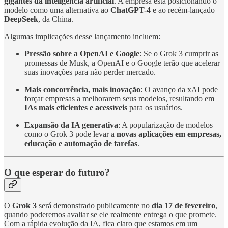
gigantes da inteligência artificial
. A empresa está posicionando o
modelo como uma alternativa ao
ChatGPT-4
e ao recém-lançado
DeepSeek
, da China.
Algumas implicações desse lançamento incluem:
Pressão sobre a OpenAI e Google
: Se o Grok 3 cumprir as
promessas de Musk, a OpenAI e o Google terão que acelerar
suas inovações para não perder mercado.
Mais concorrência, mais inovação
: O avanço da xAI pode
forçar empresas a melhorarem seus modelos, resultando em
IAs mais eficientes e acessíveis
para os usuários.
Expansão da IA generativa
: A popularização de modelos
como o Grok 3 pode levar a
novas aplicações em empresas,
educação e automação de tarefas
.
O que esperar do futuro?
O
Grok 3
será demonstrado publicamente no
dia 17 de fevereiro
,
quando poderemos avaliar se ele realmente entrega o que promete.
Com a rápida evolução da IA, fica claro que estamos em um