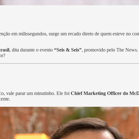
nção em milissegundos, surge um recado direto de quem esteve no co
rasil
, dita durante o evento
“Seis & Seis”
, promovido pelo The News. 
or?
co, vale parar um minutinho. Ele foi
Chief Marketing Officer do McD
cente.