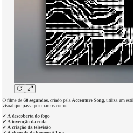
O filme de
60 segundos
, criado pela
Accenture Song
, utiliza um est
visual que passa por marcos como:
✔
A descoberta do fogo
✔
A invenção da roda
✔
A criação da televisão
✔
A chegada do homem à Lua