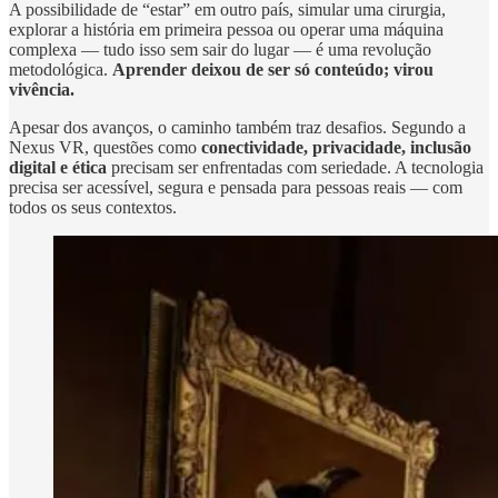
A possibilidade de “estar” em outro país, simular uma cirurgia,
explorar a história em primeira pessoa ou operar uma máquina
complexa — tudo isso sem sair do lugar — é uma revolução
metodológica.
Aprender deixou de ser só conteúdo; virou
vivência.
Apesar dos avanços, o caminho também traz desafios. Segundo a
Nexus VR, questões como
conectividade, privacidade, inclusão
digital e ética
precisam ser enfrentadas com seriedade. A tecnologia
precisa ser acessível, segura e pensada para pessoas reais — com
todos os seus contextos.