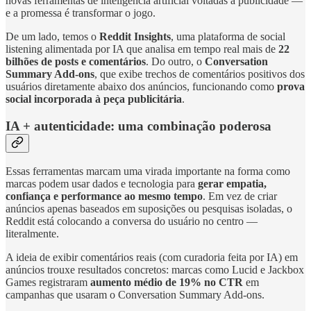
novas ferramentas de inteligência artificial voltadas à publicidade —
e a promessa é transformar o jogo.
De um lado, temos o
Reddit Insights
, uma plataforma de social
listening alimentada por IA que analisa em tempo real mais de
22
bilhões de posts e comentários
. Do outro, o
Conversation
Summary Add-ons
, que exibe trechos de comentários positivos dos
usuários diretamente abaixo dos anúncios, funcionando como
prova
social incorporada à peça publicitária
.
IA + autenticidade: uma combinação poderosa
Essas ferramentas marcam uma virada importante na forma como
marcas podem usar dados e tecnologia para
gerar empatia,
confiança e performance ao mesmo tempo
. Em vez de criar
anúncios apenas baseados em suposições ou pesquisas isoladas, o
Reddit está colocando a conversa do usuário no centro —
literalmente.
A ideia de exibir comentários reais (com curadoria feita por IA) em
anúncios trouxe resultados concretos: marcas como Lucid e Jackbox
Games registraram
aumento médio de 19% no CTR
em
campanhas que usaram o Conversation Summary Add-ons.