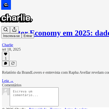
Creator Economy em 2025: dado
Inscreva-se
Entrar
Charlie
set 18, 2025
1
Relatório da BrandLovers e entrevista com Rapha Avellar revelam como
Leia →
Comentários