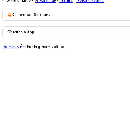
© 2026 Charlie
·
Privacidade
∙
Termos
∙
Aviso de coleta
Comece seu Substack
Obtenha o App
Substack
é o lar da grande cultura