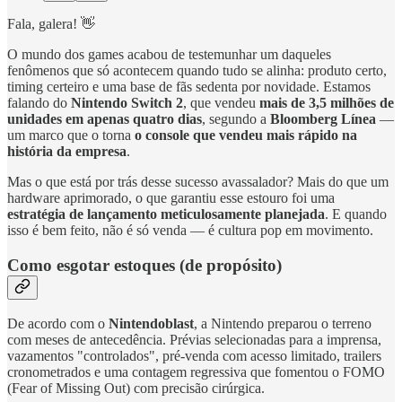
Fala, galera! 👋
O mundo dos games acabou de testemunhar um daqueles
fenômenos que só acontecem quando tudo se alinha: produto certo,
timing certeiro e uma base de fãs sedenta por novidade. Estamos
falando do
Nintendo Switch 2
, que vendeu
mais de 3,5 milhões de
unidades em apenas quatro dias
, segundo a
Bloomberg Línea
—
um marco que o torna
o console que vendeu mais rápido na
história da empresa
.
Mas o que está por trás desse sucesso avassalador? Mais do que um
hardware aprimorado, o que garantiu esse estouro foi uma
estratégia de lançamento meticulosamente planejada
. E quando
isso é bem feito, não é só venda — é cultura pop em movimento.
Como esgotar estoques (de propósito)
De acordo com o
Nintendoblast
, a Nintendo preparou o terreno
com meses de antecedência. Prévias selecionadas para a imprensa,
vazamentos "controlados", pré-venda com acesso limitado, trailers
cronometrados e uma contagem regressiva que fomentou o FOMO
(Fear of Missing Out) com precisão cirúrgica.